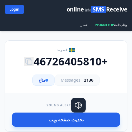
online
SMS
Receive
Login
.info
أرقام خاصة
INSTANT OTP
اتصال
السويد
+46726405810
2136
Messages:
متاح
SOUND ALERT
تحديث صفحة ويب