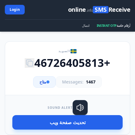
online
SMS
Receive
Login
.info
أرقام خاصة
INSTANT OTP
اتصال
السويد
+46726405813
1467
Messages:
متاح
SOUND ALERT
تحديث صفحة ويب