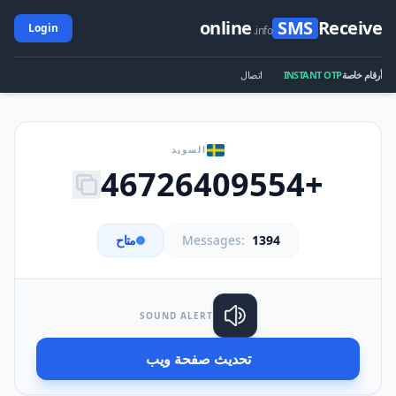
online
SMS
Receive
Login
.info
أرقام خاصة
INSTANT OTP
اتصال
السويد
+46726409554
1394
Messages:
متاح
SOUND ALERT
تحديث صفحة ويب